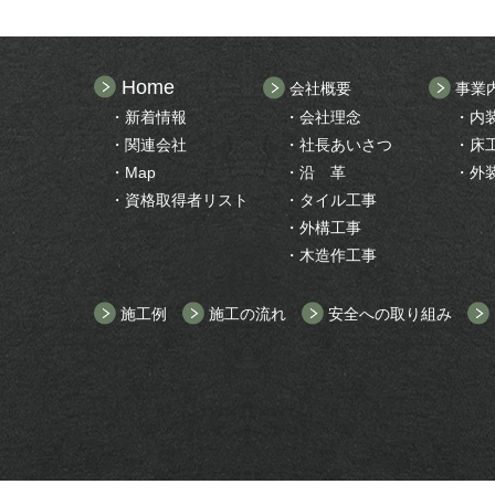
Home
会社概要
事業
・新着情報
・会社理念
・内
・関連会社
・社長あいさつ
・床
・Map
・沿 革
・外
・資格取得者リスト
・タイル工事
・外構工事
・木造作工事
施工例
施工の流れ
安全への取り組み