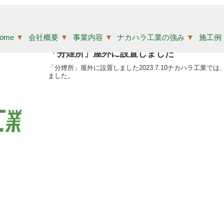
ome
▼
会社概要
▼
事業内容
▼
ナカハラ工業の強み
▼
施工例
「分煙所」屋外に設置しました
「分煙所」屋外に設置しました2023.7.10ナカハラ工業
ました。