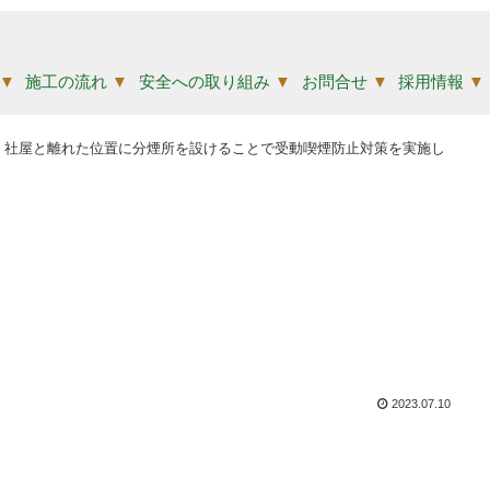
▼
施工の流れ
▼
安全への取り組み
▼
お問合せ
▼
採用情報
▼
では、社屋と離れた位置に分煙所を設けることで受動喫煙防止対策を実施し
2023.07.10