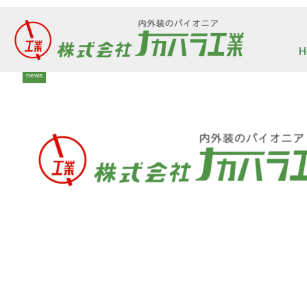
2023-07
H
news