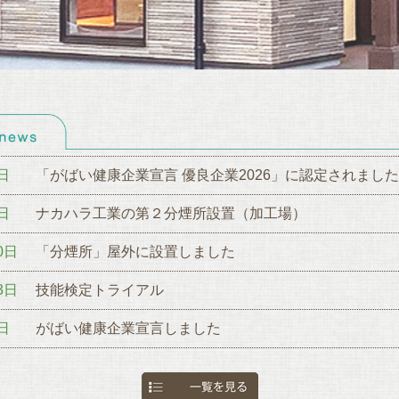
日
「がばい健康企業宣言 優良企業2026」に認定されまし
日
ナカハラ工業の第２分煙所設置（加工場）
0日
「分煙所」屋外に設置しました
3日
技能検定トライアル
日
がばい健康企業宣言しました