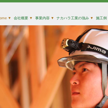
ome
▼
会社概要
▼
事業内容
▼
ナカハラ工業の強み
▼
施工例